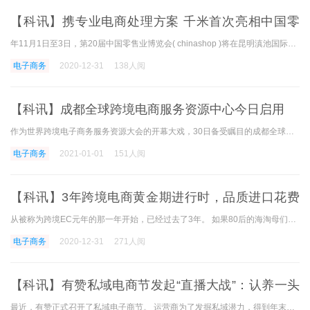
【科讯】携专业电商处理方案 千米首次亮相中国零
售业博览会
年11月1日至3日，第20届中国零售业博览会( chinashop )将在昆明滇池国际会展中心隆重开幕。 这是chinashop连续20年举办的这个高规格的领域盛会。 作为专业的新零售处理计划运营商，我们
电子商务
2020-12-31
138人阅
【科讯】成都全球跨境电商服务资源中心今日启用
作为世界跨境电子商务服务资源大会的开幕大戏，30日备受瞩目的成都全球跨境电子商务服务资源中心正式开幕并启用。 成都市副市长刘筱柳、成都市海关副关长杨泽军、商务部成都特
电子商务
2021-01-01
151人阅
【科讯】3年跨境电商黄金期进行时，品质进口花费
全面升级
从被称为跨境EC元年的那一年开始，已经过去了3年。 如果80后的海淘母们说了对海外母婴产品的强烈刚性需求，就拉开了中国跨境电商黄金时代的序幕。 那么，至今为止，超越国境使用
电子商务
2020-12-31
271人阅
【科讯】有赞私域电商节发起“直播大战”：认养一头
牛百草味等大批企业品牌
最近，有赞正式召开了私域电子商节。 运营商为了发掘私域潜力，得到年末最后的成长高峰，发表了与运营商创造性联动的百城千店直播，为私域电商节的爆发注入催化剂。 活动期间