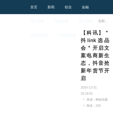
首页
新闻
创业
金融
当前位置：
电子商务
智能设备
东方报道
【科讯】＂
互联网治理
互联网发展
抖link选品
会＂开启文
案电商新生
态，抖音抢
新年货节开
启
2020-12-31
20:18:01
/
来源：网络转载
/
阅读：
205