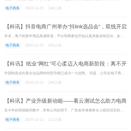
电子商务
2020-12-31
148人阅
【科讯】抖音电商广州举办“抖link选品会”，双线开启
年货节新生态
年末，客户的新年用品风潮高涨，平台和商家也开始认真准备促销活动，各种大促销活动的优惠规则和玩法也陆续明确。 据悉，这次抖音电商将通过网上双线式的玩法举办今年的商大促
电子商务
2020-12-31
203人阅
【科讯】纸业“网红”可心柔迈入电商新阶段：离不开
金山文档强助攻
中国制造业向新企业品牌的转型升级已成为一大趋势。 但是，公司在电子商业化的道路上，选择哪个企业服务产品来管理业务和团队，成为成长时间企业品牌的首要课题，也是数字化道
电子商务
2020-12-31
246人阅
【科讯】产业升级新动能——看云测试怎么助力电商
成为客户的朋友
在今年的营销路径数中，所有公司的房子、广告发布者都有令人瞠目结舌的现象。 是直播带货。 迅速席卷整个社会，成为拉动农业支持扶贫和经济增长的新方法。 确实，直播带货属于
电子商务
2020-12-31
212人阅