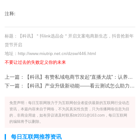
注释:
标题：【科讯】＂抖link选品会＂开启文案电商新生态，抖音抢新年
货节开启
地址：http://www.miutrip.net.cn/dzsw/446.html
不要让过去的失败定义你的未来
上一篇：
【科讯】有赞私域电商节发起“直播大战”：认养一头牛百草味等大批企业品牌
下一篇：
【科讯】产业升级新动能——看云测试怎么助力电商成为客户的朋友
免责声明：每日互联网致力于为互联网创业者提供最新的互联网行业动态
资讯，本篇内容来自于网络，不为其真实性负责，只为传播网络信息为目
的，非商业用途，如有异议请及时联系btr2031@163.com，每日互联网
的编辑将予以删除。
每日互联网推荐资讯