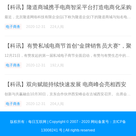
【科讯】隆道商城携手电商智采平台打造电商化采购
标杆公司
最近，北京隆道网络科技有限企业(以下称为隆道企业)下的隆道商城与知名电商公司的大客户业务合作，通过跨平台技术访问其智慧云之一的智采平台，丰富的商品品种、高品质 系统上
电子商务
2020-12-31
224人阅
【科讯】有赞私域电商节首创“金牌销售员大赛”，聚
焦门店导购数字化转型
12月21日，有赞发起的第一届私域电子商节全面启动，有赞与有赞生态中的各类伙伴合作，共同帮助商家的私域建设在实战中全面落地。 在私人区域电子商务节期间，有赞宣布了前所未
电子商务
2020-12-31
192人阅
【科讯】双向赋能持续快速发展 电商峰会亮相西安
创新与共赢融合10月30日，京东合作伙伴西安峰会在古城西安召开。 出席会议的政府领导人、专家、公司代表和京东集团商业街、金融、物流、技术四个板块人员聚集在西安，与京东云
电子商务
2020-12-31
204人阅
版权所有：每日互联网 | Copyright © 2007 - 2020 网站备案号：京ICP备
13008241 号 | All rights reserved