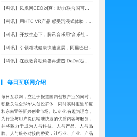
【科讯】凤凰网CEO刘爽：助力联合国可持续快速发展目标传递和实践
【科讯】用HTC VR产品 感受沉浸式体验，11.11京东引领VR领域新快速发展
【科讯】开放生态下，腾讯音乐用“音乐社会交往娱乐”走出差异化快速发展之
【科讯】引领领域健康快速发展，阿里巴巴人工智能实验室宣布制定IoT产品智能
【科讯】在线教育独角兽再进击 DaDa(哒哒英语) AI技术为智慧教育快速发展助力
每日互联网介绍
每日互联网，立足于报道国内创投产业的同时，
积极关注全球华人创投群体，同时实时报道印度
和东南亚等新兴创业市场。以专业.有趣为理念，
为行业与用户提供精准快速的优质内容与服务，
并将致力于成为人与科技、人与产品、人与品
牌、人与服务对接的桥梁，让行业、产业、产品