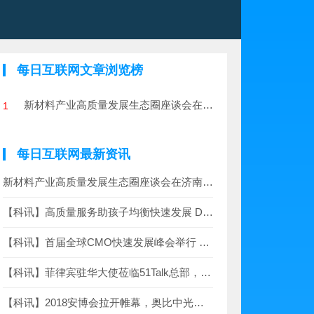
每日互联网文章浏览榜
新材料产业高质量发展生态圈座谈会在济南成功举办
1
每日互联网最新资讯
新材料产业高质量发展生态圈座谈会在济南成功举办
【科讯】高质量服务助孩子均衡快速发展 DaDa专属外教原版教材特点形成“最佳
【科讯】首届全球CMO快速发展峰会举行 腾讯刘胜义强调未来需要“3C型”首席营
【科讯】菲律宾驻华大使莅临51Talk总部，51Talk菲教快速发展模式引关注
【科讯】2018安博会拉开帷幕，奥比中光助力智慧安防领域快速发展