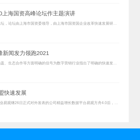
20上海国资高峰论坛作主题演讲
12月27日，大变局时代的公司在上海召开了共同快速发展的上海国资高峰论坛，论坛由上海市国资委领导，由上海市国资国企业改革快速发展研究中心、上海国有资本运营研究院主办，解
新闻发力领跑2021
12月23日，一年一度的公司微信年度大会在广州召开，从产品更新、领域涵盖、生态合作等方面明确的信号为数字营销行业指出了明确的快速发展方向。 作为深耕公司微信生态的scrm运营
盟快速发展
10月27日，在北京举行的易观a10大数据应用峰会上，国内领先的大数据企业易观继26日正式对外发表的公司精益增长数据平台易观方舟4.0后，于27日对外发表成立易观方舟开放联盟，投资