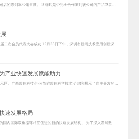
快消公司完成终端的建立和发展后，不是万事大吉，而是可以保证产品在终端店的陈列率和销售度。 终端店是否完全合作陈列该公司的产品或者是否按照相关的促销政策执行需要问号。
发展
深圳市新闻技术应用创新深圳市鲱鱼产业联盟年会 深圳市软件领域协会第九届二次会员代表大会成功 12月23日下午，深圳市新闻技术应用创新深圳市鲱鹏产业联盟年会及深圳市软件领域
为产业快速发展赋能助力
最近，年世界高精新特展在南宁国际会展中心如火如荼地举行。 人工智能展示区、广西瞪羚科技企业(简称瞪羚科学技术)介绍和展示了自主开发的大数据云平台和传感器产品，瞪羚科学
快速发展格局
党的第十九届中央委员会第五次全体会议建议加快构建以国内大循环为主体的国内国际双重循环相互促进的新的快速发展结构。 为了深入发展数字经济，加快新型基础设施建设，人民网