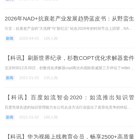
2026年NAD+抗衰老产业发展趋势蓝皮书：从野蛮生
长到科技平权，谁在主导下一个
引言：抗衰老产业的“大洗牌”与“新纪元” 站在2026年的时间节点上回望，NAD+（烟酰胺腺嘌呤二核苷酸）抗衰老产业经历了一场堪称壮阔的蜕变。仅仅在几年前，当NMN（β-烟酰胺单核
新闻
2026-04-03
186人阅
【科讯】刷新世界纪录，杉数COPT优化求解器套件
继续全面提升
北京时间12月30日，杉数优化求解器copt再次向国际权威第三方评估了mittelmann平台的线性规划单纯形法排名，继续了该算法模块在世界上的第一位。 优化求解器copt算法的性能比9月份的性
新闻
2021-01-02
130人阅
【科讯】百度如流智会2020：如流推出知识管
理“用、聊、搜、荐”四大场景
百度凭借先进的知识管理能力在公司从业方法行业提出了差异化竞争的特征。 12月23日，百度如流智会宣布如流全面升级为新一代智能商务平台，全面提高ai智能商务平台标准，用、话、
新闻
2021-01-02
186人阅
【科讯】华为视频上线教育会员，畅享2500+高质量