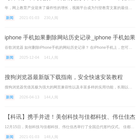
课程资源
年，网上教育产业迎来了爆炸性的增长，视频平台成为刊登教育文案的最佳载体。 最近，航道视频正式发布教育会员，更完全发布自己的视频平台板块，客户只开通航道视频教育会员，
新闻
2021-01-03
230人阅
iphone 手机如果删除网站历史记录_iphone 手机如果
删除网站历史记录怎么恢复
谷歌浏览器 如何删除iPhone手机的网站历史记录？ 在iPhone手机上，您可以轻松删除浏览器的网站历史记录。请按照以下步骤进行操作： 1.打开Safari浏览器 在iPhone的主屏幕上找到Safari浏览
新闻
2025-12-04
141人阅
搜狗浏览器最新版下载指南，安全快速安装教程
搜狗浏览器凭借其极为强大的网页兼容性以及丰富多样的实用功能，长期以来一直是国内用户上网时的得力助手。不过，众多朋友在进行下载操作时，常常会遭遇捆绑软件、下载链接失
新闻
2026-04-13
144人阅
【科讯】携手并进！美创科技与佳都科技、伟仕佳杰
签约全国总代理
12月15日，美创科技与佳都科技、伟仕佳杰举行了全国总代签约仪式。 佳都科技、伟仕佳杰作为全国总代理商，与美创科技合作，共同开拓市场业务，为越来越多领域的顾客提供技术领
新闻
2021-01-03
148人阅