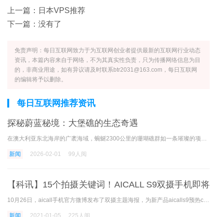
上一篇：
日本VPS推荐
下一篇：没有了
免责声明：每日互联网致力于为互联网创业者提供最新的互联网行业动态
资讯，本篇内容来自于网络，不为其真实性负责，只为传播网络信息为目
的，非商业用途，如有异议请及时联系btr2031@163.com，每日互联网
的编辑将予以删除。
每日互联网推荐资讯
探秘蔚蓝秘境：大堡礁的生态奇遇
在澳大利亚东北海岸的广袤海域，蜿蜒2300公里的珊瑚礁群如一条璀璨的项链镶嵌于碧波之中——这便是举世闻名的大堡礁。作为全球最大的珊瑚礁生态系统，大堡礁不仅是自然界的奇迹
新闻
2026-02-01
99人阅
【科讯】15个拍摄关键词！AICALL S9双摄手机即将
上市
10月26日，aicall手机官方微博发布了双摄主题海报，为新产品aicalls9预热call，相信这款主要ai双摄的新机会与大家见面。 aicall手机这次发布的海报，用很多摄影关键词构成了两个照相机镜
新闻
2021-01-05
225人阅