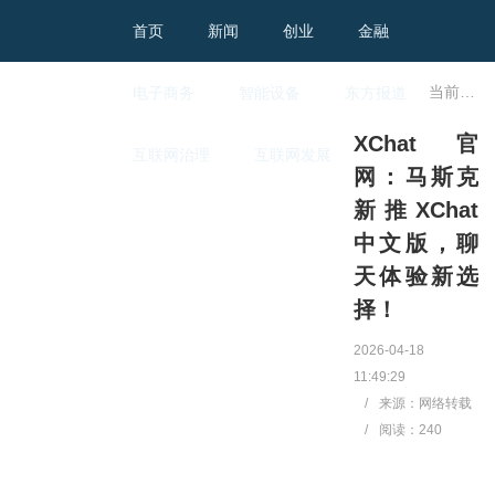
首页
新闻
创业
金融
当前位置：
电子商务
智能设备
东方报道
XChat官
互联网治理
互联网发展
网：马斯克
新推XChat
中文版，聊
天体验新选
择！
2026-04-18
11:49:29
/
来源：网络转载
/
阅读：
240