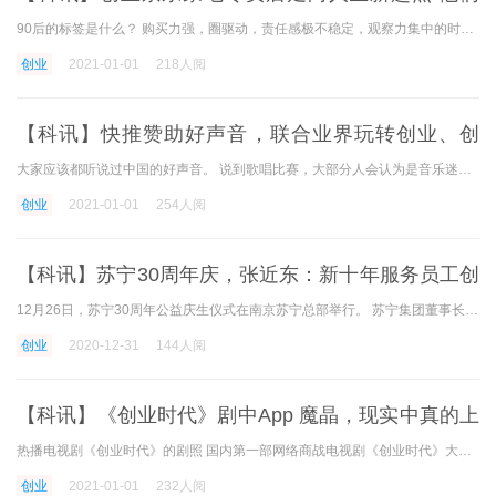
的故事你值得拥有
90后的标签是什么？ 购买力强，圈驱动，责任感极不稳定，观察力集中的时间短，这可能是很多人对这些年轻人固有的印象。 那么，90后镇上青年的标签是什么呢？ 迷茫的网络一代可能
创业
2021-01-01
218人阅
【科讯】快推赞助好声音，联合业界玩转创业、创
投、SaaS、营销圈
大家应该都听说过中国的好声音。 说到歌唱比赛，大部分人会认为是音乐迷和娱乐活动家吧。 但是你可能没听说过，也可能有好奇心。 躲在黑科技深处静静敲代码的it创业者们，整天
创业
2021-01-01
254人阅
【科讯】苏宁30周年庆，张近东：新十年服务员工创
业、社会创业
12月26日，苏宁30周年公益庆生仪式在南京苏宁总部举行。 苏宁集团董事长张近东表示，下一个十年，苏宁将加快社会化公司的快速发展，支持各类创业、创新。 过去30年来，苏宁建立了
创业
2020-12-31
144人阅
【科讯】《创业时代》剧中App 魔晶，现实中真的上
架了
热播电视剧《创业时代》的剧照 国内第一部网络商战电视剧《创业时代》大热，黄轩饰演的创业者郭鑫年开发了名为魔晶的移动通信应用。 10月21日，剧中与魔晶同名的真实版手机与魔
创业
2021-01-01
232人阅