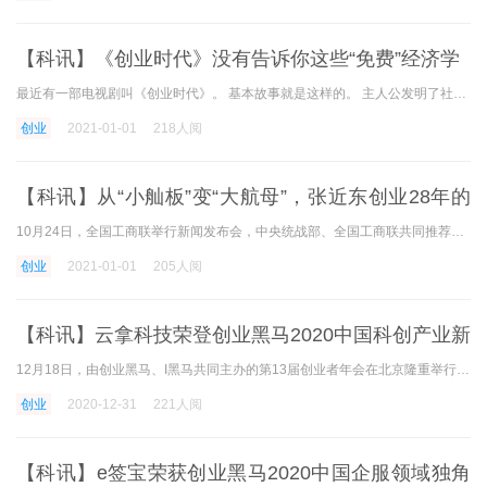
【科讯】《创业时代》没有告诉你这些“免费”经济学
最近有一部电视剧叫《创业时代》。 基本故事就是这样的。 主人公发明了社会交流app。 我相信这将诞生一笔有价值的大生意。 经过许多周折和苦难，最后每场梦都成功了。 自从国内
创业
2021-01-01
218人阅
【科讯】从“小舢板”变“大航母”，张近东创业28年的
坚守与革新
10月24日，全国工商联举行新闻发布会，中央统战部、全国工商联共同推荐推广发表了改革开放40年优秀民营公司家100人的名单，苏宁控股会长张近东入选。 年是中国改革开放不混乱的一
创业
2021-01-01
205人阅
【科讯】云拿科技荣登创业黑马2020中国科创产业新
锐TOP50
12月18日，由创业黑马、I黑马共同主办的第13届创业者年会在北京隆重举行，成千上万的创业者和数百名投资者共同去了这个创投盛典，见证了企业服top100和科创top50的发表。 其中，云纳
创业
2020-12-31
221人阅
【科讯】e签宝荣获创业黑马2020中国企服领域独角