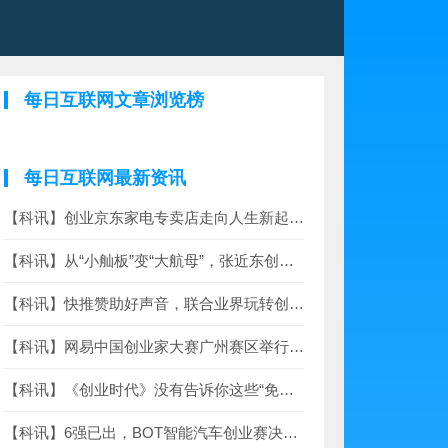
每日互联网文章浏览榜
每日互联网最新资讯
【科讯】创业京东家电专卖店走向人生新起点 他们的故事你值得拥有
【科讯】从“小舢板”变“大航母”，张近东创业28年的坚守与革新
【科讯】快推赞助好声音，联合业界玩转创业、创投、SaaS、营销圈
【科讯】网易中国创业家大赛广州赛区举行，红象医疗夺冠
【科讯】《创业时代》没有告诉你这些“免费”经济学
【科讯】6强已出，BOT智能汽车创业赛决赛路演圆满收官