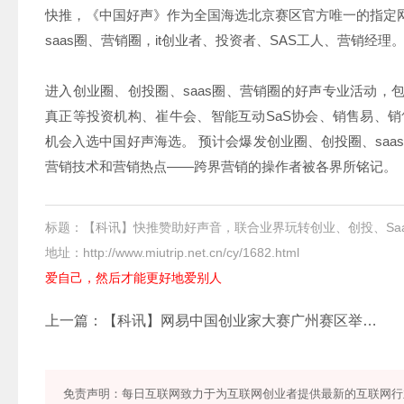
快推，《中国好声》作为全国海选北京赛区官方唯一的指定
saas圈、营销圈，it创业者、投资者、SAS工人、营销经理
进入创业圈、创投圈、saas圈、营销圈的好声专业活动，包
真正等投资机构、崔牛会、智能互动SaS协会、销售易、销
机会入选中国好声海选。 预计会爆发创业圈、创投圈、saa
营销技术和营销热点——跨界营销的操作者被各界所铭记。
标题：【科讯】快推赞助好声音，联合业界玩转创业、创投、Sa
地址：http://www.miutrip.net.cn/cy/1682.html
爱自己，然后才能更好地爱别人
上一篇：
【科讯】网易中国创业家大赛广州赛区举行，红象医疗夺冠
免责声明：每日互联网致力于为互联网创业者提供最新的互联网行