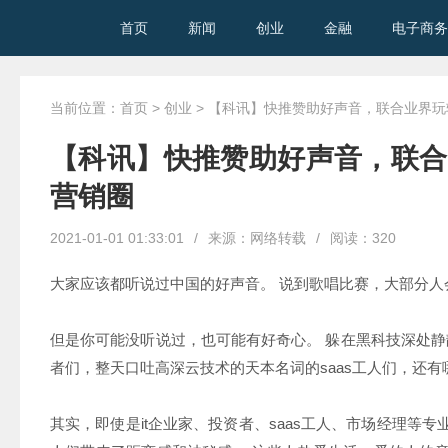
首页
新闻
创业
金融
电子商务
当前位置：
首页
>
创业
> 【科讯】快推赞助好声音，联合业界玩
【科讯】快推赞助好声音，联合
营销圈
2021-01-01 01:33:01
/
来源：网络转载
/
阅读：
320
大家应该都听说过中国的好声音。 说到歌唱比赛，大部分人
但是你可能没听说过，也可能有好奇心。 躲在黑科技深处静
者们，整天口吐高深云技术的天本名词的saas工人们，还
其实，即使是it企业家、投资者、saas工人、市场经理等