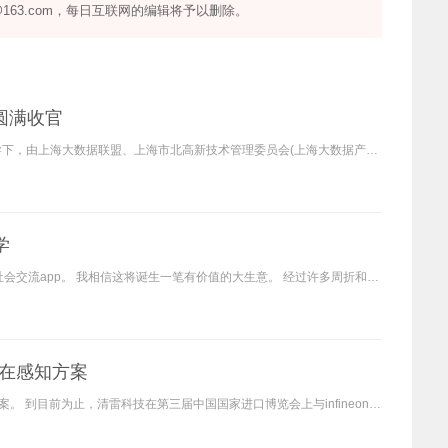
163.com，每日互联网的编辑将予以删除。
圆满收官
年10月24日，在上海市经济和新闻化委员会、上海市科学技术委员会的指导下，由上海大数据联盟、上海市北高新技术管理委员会(上海大数据产业基地)、上汽集团主办，华院数据、车音
学
最近有一部电视剧叫《创业时代》。 基本故事就是这样的。 主人公发明了社会交流app。 我相信这将诞生一笔有价值的大生意。 经过许多周折和苦难，最后每场梦都成功了。 自从国内
在感知方案
最近，清华大学技术孵化的北京清雷科技企业推出了毫米波雷达智能探测方案。 到目前为止，清雷科技在第三届中国国家进口博览会上与infineon合作推出的生命体征监测雷达方案引起了