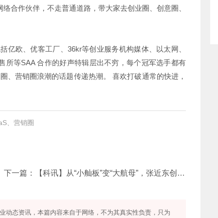
网络合作伙伴，不走普通道路，带大家去创业圈、创意圈、
。
括亿欧、优客工厂、36kr等创业服务机构媒体、以太网、
售所等SAA 合作的好声特辑层出不穷，每个冠军选手都有
s圈、营销圈浪潮的话题传递热潮。 喜欢打破通常的快进，
aS、营销圈
下一篇：
【科讯】从“小舢板”变“大航母”，张近东创业28年的坚守与革新
业动态资讯，本篇内容来自于网络，不为其真实性负责，只为