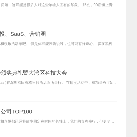
90后的标签是什么？ 购买力强，圈驱动，责任感极不稳定，观察力集中的时间短，这可能是很多人对这些年轻人固有的印象。 那么，90后镇上青年的标签是什么呢？ 迷茫的网络一代可能
、SaaS、营销圈
大家应该都听说过中国的好声音。 说到歌唱比赛，大部分人会认为是音乐迷和娱乐活动家吧。 但是你可能没听说过，也可能有好奇心。 躲在黑科技深处静静敲代码的it创业者们，整天
会颁奖典礼暨大湾区科技大会
年12月17日至18日，深圳创新创业投资大会颁奖仪式及大湾区科技大会( gbas )在深圳福田香格里拉酒店圆满举行。 在这次活动中，成功举办了5届大湾区科技大会( gbas )和深圳创新创业投资
司TOP100
拥抱变化，随时战斗！ 年终时，回顾过去的一年，所有的困难、战斗、收获和喜悦都已经将故事固定在时间的长轴上，我们的青春盛行，但更坚韧。 全球疫情爆发，贸易摩擦、技术封