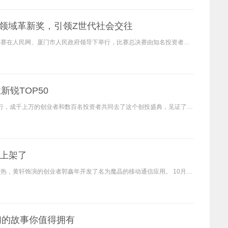
大赛领域革新奖，引领Z世代社会交往
第二届中国复印科技创业大赛全国总决赛最近在中国厦门成功举行。 这次比赛在人民网、厦门市人民政府领导下举行，比赛总决赛由知名投资者、政府代表、知名高校专家学者共同组成
锐TOP50
12月18日，由创业黑马、I黑马共同主办的第13届创业者年会在北京隆重举行，成千上万的创业者和数百名投资者共同去了这个创投盛典，见证了企业服top100和科创top50的发表。 其中，云纳
的上架了
热播电视剧《创业时代》的剧照 国内第一部网络商战电视剧《创业时代》大热，黄轩饰演的创业者郭鑫年开发了名为魔晶的移动通信应用。 10月21日，剧中与魔晶同名的真实版手机与魔
们的故事你值得拥有