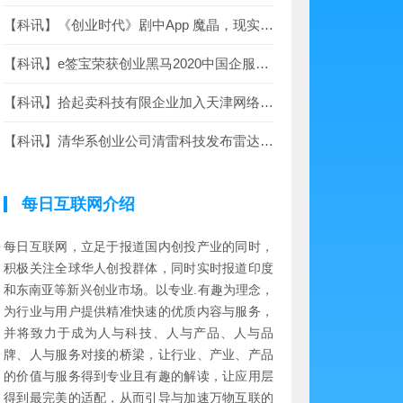
【科讯】《创业时代》剧中App 魔晶，现实中真的上架了
【科讯】e签宝荣获创业黑马2020中国企服领域独角兽TOP50大奖
【科讯】拾起卖科技有限企业加入天津网络新经济人才革新创业联盟
【科讯】清华系创业公司清雷科技发布雷达入侵存在感知方案
每日互联网介绍
每日互联网，立足于报道国内创投产业的同时，
积极关注全球华人创投群体，同时实时报道印度
和东南亚等新兴创业市场。以专业.有趣为理念，
为行业与用户提供精准快速的优质内容与服务，
并将致力于成为人与科技、人与产品、人与品
牌、人与服务对接的桥梁，让行业、产业、产品
的价值与服务得到专业且有趣的解读，让应用层
得到最完美的适配，从而引导与加速万物互联的