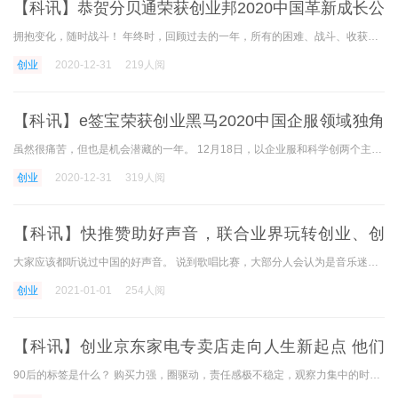
【科讯】恭贺分贝通荣获创业邦2020中国革新成长公
司TOP100
拥抱变化，随时战斗！ 年终时，回顾过去的一年，所有的困难、战斗、收获和喜悦都已经将故事固定在时间的长轴上，我们的青春盛行，但更坚韧。 全球疫情爆发，贸易摩擦、技术封
创业
2020-12-31
219人阅
【科讯】e签宝荣获创业黑马2020中国企服领域独角
兽TOP50大奖
虽然很痛苦，但也是机会潜藏的一年。 12月18日，以企业服和科学创两个主题为中心，由创业黑马主办的第13届创业家年会在北京召开。 创业黑马董事长牛文文、58同城ceo姚劲波、红杉资
创业
2020-12-31
319人阅
【科讯】快推赞助好声音，联合业界玩转创业、创
投、SaaS、营销圈
大家应该都听说过中国的好声音。 说到歌唱比赛，大部分人会认为是音乐迷和娱乐活动家吧。 但是你可能没听说过，也可能有好奇心。 躲在黑科技深处静静敲代码的it创业者们，整天
创业
2021-01-01
254人阅
【科讯】创业京东家电专卖店走向人生新起点 他们
的故事你值得拥有
90后的标签是什么？ 购买力强，圈驱动，责任感极不稳定，观察力集中的时间短，这可能是很多人对这些年轻人固有的印象。 那么，90后镇上青年的标签是什么呢？ 迷茫的网络一代可能