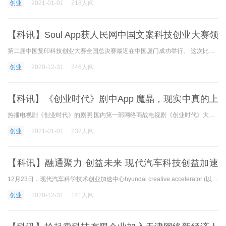
创业
2021-01-01
218人阅
【科讯】Soul App获人民网中国文案科技创业大赛领
域革新奖，引领Z世代社会交往
第二届中国复印科技创业大赛全国总决赛最近在中国厦门成功举行。 这次比赛在人民网、厦门市人民政府领导下举行，比赛总决赛由知名投资者、政府代表、知名高校专家学者共同组成
创业
2020-12-31
246人阅
【科讯】《创业时代》剧中App 魔晶，现实中真的上
架了
热播电视剧《创业时代》的剧照 国内第一部网络商战电视剧《创业时代》大热，黄轩饰演的创业者郭鑫年开发了名为魔晶的移动通信应用。 10月21日，剧中与魔晶同名的真实版手机与魔
创业
2021-01-01
232人阅
【科讯】融通聚力 创益未来 现代汽车科技创益加速
中心新年革新创业交流会成
12月23日，现代汽车科学技术创业加速中心hyundai creative accelerator (以下简称hca )开展了以变通力、创业未来为主题的新年创新创业交流活动。 现代汽车集团(中国)的李光国总裁、cgo的李赫
创业
2020-12-31
141人阅