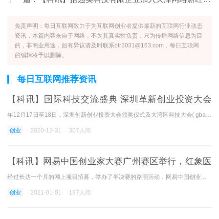
免责声明：每日互联网致力于为互联网创业者提供最新的互联网行业动态
资讯，本篇内容来自于网络，不为其真实性负责，只为传播网络信息为目
的，非商业用途，如有异议请及时联系btr2031@163.com，每日互联网
的编辑将予以删除。
每日互联网推荐资讯
【科讯】国际科技交流盛典 深圳革新创业投资大会
颁奖典礼暨大湾区科技大会
年12月17日至18日，深圳创新创业投资大会颁奖仪式及大湾区科技大会( gbas )在深圳福田香格里拉酒店圆满举行。 在这次活动中，成功举办了5届大湾区科技大会( gbas )和深圳创新创业投资
创业
2020-12-31
307人阅
【科讯】网易中国创业家大赛广州赛区举行，红象医
疗夺冠
经过长达一个月的网上项目招募，举办了半决赛的路演活动，网易中国创业者大赛(广州大会区)的决赛于10月20日在广州市网易大厦博学堂成功举行，10家优秀项目团队进行了同样的比赛
创业
2021-01-01
187人阅